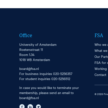
Office
FSA
University of Amsterdam
Who we 
Roetersstraat 11
What we
Room 1.34
Our Part
1018 WB Amsterdam
FSA for 
board@fsa.nl
Working 
For business inquiries
020-5256357
Contact
For student inquiries
020-5256512
In case you would like to terminate your
membership, please send an email to
© 2026 Fina
board@fsa.nl