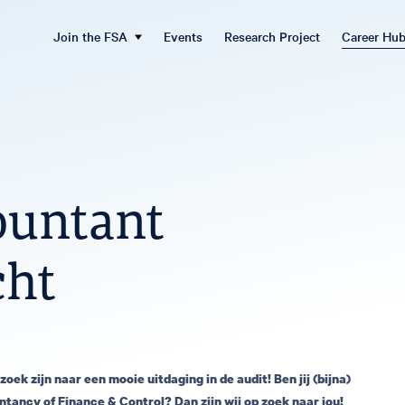
Join the FSA
Events
Research Project
Career Hu
ountant
cht
oek zijn naar een mooie uitdaging in de audit! Ben jij (bijna)
ntancy of Finance & Control? Dan zijn wij op zoek naar jou!