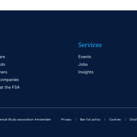
Services
are
Events
 do
Jobs
ners
Insights
companies
at the FSA
|
|
|
ncial Study association Amsterdam
Privacy
Ban list policy
Cookies
Disc