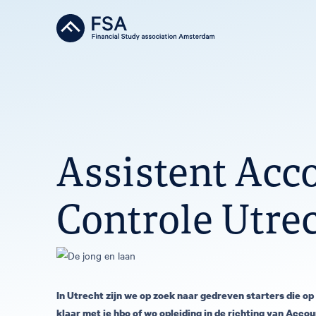
Assistent Acc
Controle Utre
In Utrecht zijn we op zoek naar gedreven starters die op z
klaar met je hbo of wo opleiding in de richting van Accou