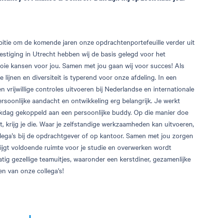
itie om de komende jaren onze opdrachtenportefeuille verder uit
estiging in Utrecht hebben wij de basis gelegd voor het
ooie kansen voor jou. Samen met jou gaan wij voor succes! Als
 lijnen en diversiteit is typerend voor onze afdeling. In een
 en vrijwillige controles uitvoeren bij Nederlandse en internationale
soonlijke aandacht en ontwikkeling erg belangrijk. Je werkt
rkdag gekoppeld aan een persoonlijke buddy. Op die manier doe
t, krijg je die. Waar je zelfstandige werkzaamheden kan uitvoeren,
llega’s bij de opdrachtgever of op kantoor. Samen met jou zorgen
rijgt voldoende ruimte voor je studie en overwerken wordt
ig gezellige teamuitjes, waaronder een kerstdiner, gezamenlijke
n van onze collega’s!