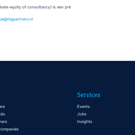
ivate equity of consultancy) is een pré
bbe@mgpartners.nl
Services
are
Events
 do
Jobs
ners
Insights
companies