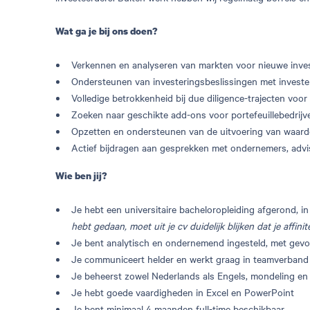
Wat ga je bij ons doen?
Verkennen en analyseren van markten voor nieuwe inve
Ondersteunen van investeringsbeslissingen met investe
Volledige betrokkenheid bij due diligence-trajecten voor
Zoeken naar geschikte add-ons voor portefeuillebedrijv
Opzetten en ondersteunen van de uitvoering van waardec
Actief bijdragen aan gesprekken met ondernemers, advi
Wie ben jij?
Je hebt een universitaire bacheloropleiding afgerond, i
hebt gedaan, moet uit je cv duidelijk blijken dat je affini
Je bent analytisch en ondernemend ingesteld, met gevoe
Je communiceert helder en werkt graag in teamverband
Je beheerst zowel Nederlands als Engels, mondeling en s
Je hebt goede vaardigheden in Excel en PowerPoint
Je bent minimaal 4 maanden full-time beschikbaar