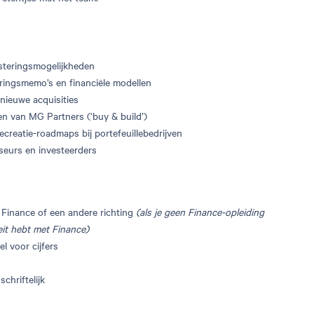
steringsmogelijkheden
ringsmemo’s en financiële modellen
 nieuwe acquisities
en van MG Partners (‘buy & build’)
reatie-roadmaps bij portefeuillebedrijven
seurs en investeerders
n Finance of een andere richting
(als je geen Finance-opleiding
teit hebt met Finance)
l voor cijfers
chriftelijk