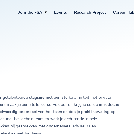
Join the FSA
Events
Research Project
Career Hu
 getalenteerde stagiairs met een sterke affiniteit met private
s maak je een steile leercurve door en krijg je solide introductie
volwaardig onderdeel van het team en doe je praktijkervaring op
men met het gehele team en werk je gedurende je hele
rokken bij gesprekken met ondernemers, adviseurs en
 etentjes met het team.