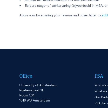
Eerdere stage- of werkervaring (bijvoorbeeld in M&A, pr
Apply now by emailing your resume and cover letter to
sti
Office
FSA
University of Amsterdam
Who we 
Roetersstraat 11
What we
Room 1.34
Our Part
1018 WB Amsterdam
FSA for 