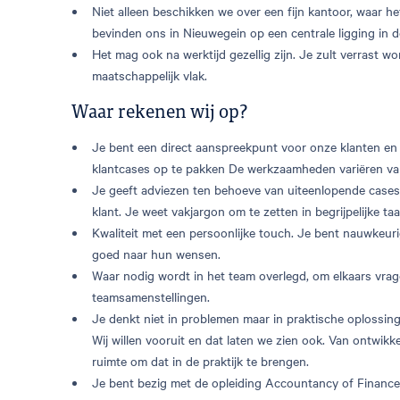
Niet alleen beschikken we over een fijn kantoor, waar h
bevinden ons in Nieuwegein op een centrale ligging in d
Het mag ook na werktijd gezellig zijn. Je zult verrast w
maatschappelijk vlak.
Waar rekenen wij op?
Je bent een direct aanspreekpunt voor onze klanten en j
klantcases op te pakken De werkzaamheden variëren van vr
Je geeft adviezen ten behoeve van uiteenlopende cases
klant. Je weet vakjargon om te zetten in begrijpelijke taa
Kwaliteit met een persoonlijke touch. Je bent nauwkeurig 
goed naar hun wensen.
Waar nodig wordt in het team overlegd, om elkaars vrage
teamsamenstellingen.
Je denkt niet in problemen maar in praktische oplossingen
Wij willen vooruit en dat laten we zien ook. Van ontwikke
ruimte om dat in de praktijk te brengen.
Je bent bezig met de opleiding Accountancy of Finance &