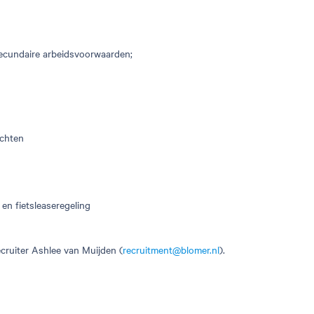
ecundaire arbeidsvoorwaarden;
ichten
 en fietsleaseregeling
cruiter
Ashlee van Muijden
(
recruitment@blomer.nl
).