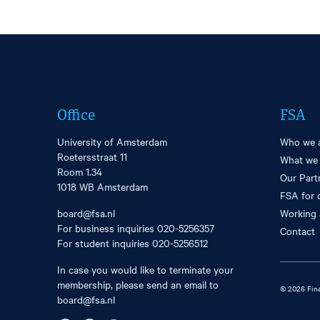
Office
FSA
University of Amsterdam
Who we 
Roetersstraat 11
What we
Room 1.34
Our Part
1018 WB Amsterdam
FSA for 
board@fsa.nl
Working 
For business inquiries
020-5256357
Contact
For student inquiries
020-5256512
In case you would like to terminate your
membership, please send an email to
© 2026 Fina
board@fsa.nl