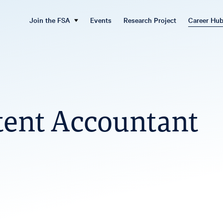
Join the FSA
Events
Research Project
Career Hu
stent Accountant