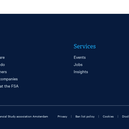
Services
are
Events
 do
Jobs
ners
Insights
companies
at the FSA
|
|
|
ncial Study association Amsterdam
Privacy
Ban list policy
Cookies
Disc