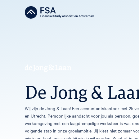
De Jong & Laa
Wij zijn de Jong & Laan! Een accountantskantoor met 25 v
en Utrecht. Persoonlijke aandacht voor jou als persoon, go
werkomgeving met een laagdrempelige werksfeer is wat ons a
volgende stap in onze groeiambitie. Jij kiest niet zomaar v
wie je nu bent, maar ook bij wie je wil worden. Want of je nu