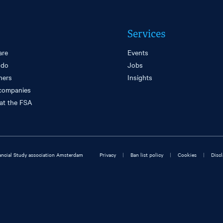
Services
are
Events
 do
Jobs
ners
Insights
companies
at the FSA
|
|
|
ncial Study association Amsterdam
Privacy
Ban list policy
Cookies
Disc