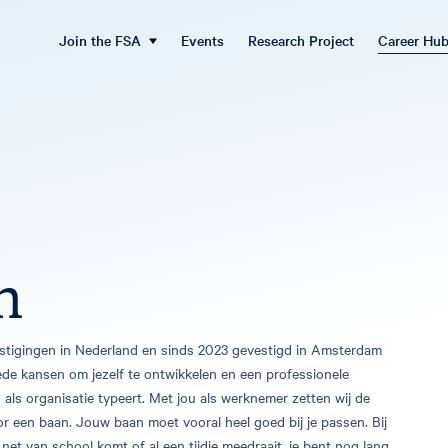
Join the FSA
Events
Research Project
Career Hu
n
estigingen in Nederland en sinds 2023 gevestigd in Amsterdam
ede kansen om jezelf te ontwikkelen en een professionele
ls organisatie typeert. Met jou als werknemer zetten wij de
oor een baan. Jouw baan moet vooral heel goed bij je passen. Bij
 net van school komt of al een tijdje meedraait, je bent nog lang