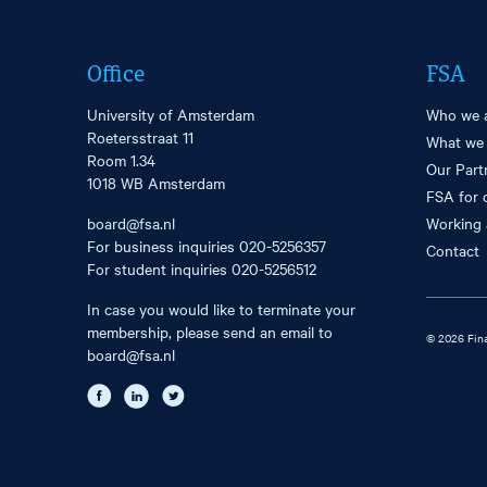
Office
FSA
University of Amsterdam
Who we 
Roetersstraat 11
What we
Room 1.34
Our Part
1018 WB Amsterdam
FSA for 
board@fsa.nl
Working 
For business inquiries
020-5256357
Contact
For student inquiries
020-5256512
In case you would like to terminate your
membership, please send an email to
© 2026 Fina
board@fsa.nl