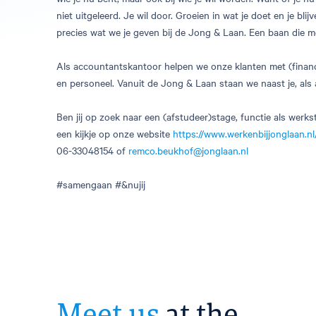
niet uitgeleerd. Je wil door. Groeien in wat je doet en je bli
precies wat we je geven bij de Jong & Laan. Een baan die me
Als accountantskantoor helpen we onze klanten met (financi
en personeel. Vanuit de Jong & Laan staan we naast je, als a
Ben jij op zoek naar een (afstudeer)stage, functie als werk
een kijkje op onze website
https://www.werkenbijjonglaan.nl
06-33048154 of
remco.beukhof@jonglaan.nl
#samengaan #&nujij
Meet us
at the