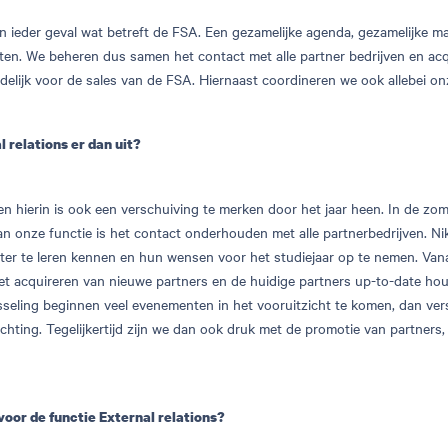
 in ieder geval wat betreft de FSA. Een gezamelijke agenda, gezamelijke ma
iten. We beheren dus samen het contact met alle partner bedrijven en ac
delijk voor de sales van de FSA. Hiernaast coordineren we ook allebei o
l relations er dan uit?
 en hierin is ook een verschuiving te merken door het jaar heen. In de zom
 onze functie is het contact onderhouden met alle partnerbedrijven. Niks
ter te leren kennen en hun wensen voor het studiejaar op te nemen. Vana
et acquireren van nieuwe partners en de huidige partners up-to-date ho
seling beginnen veel evenementen in het vooruitzicht te komen, dan ver
ichting. Tegelijkertijd zijn we dan ook druk met de promotie van partne
 voor de functie External relations?