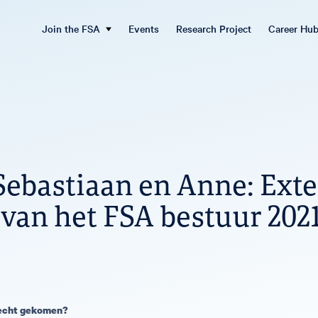
Join the FSA
Events
Research Project
Career Hu
ebastiaan en Anne: Exte
 van het FSA bestuur 202
erecht gekomen?