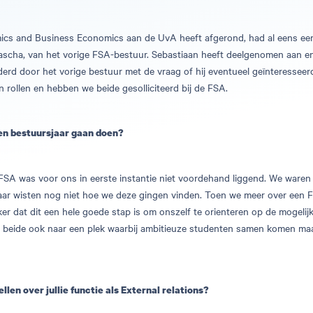
mics and Business Economics aan de UvA heeft afgerond, had al eens e
Sascha, van het vorige FSA-bestuur. Sebastiaan heeft deelgenomen aan 
derd door het vorige bestuur met de vraag of hij eventueel geïnteresseerd
an rollen en hebben we beide gesolliciteerd bij de FSA.
een bestuursjaar gaan doen?
 FSA was voor ons in eerste instantie niet voordehand liggend. We waren
aar wisten nog niet hoe we deze gingen vinden. Toen we meer over een 
er dat dit een hele goede stap is om onszelf te orienteren op de mogeli
 beide ook naar een plek waarbij ambitieuze studenten samen komen maar t
llen over jullie functie als External relations?