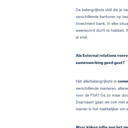
De belangrijkste skill die je v
verschillende kantoren op bez
investment bank. In elke situa
weerwoord durft te hebben. W
al snel.
Als External relations voeren
samenwerking goed gaat?
Het allerbelangrijkste is
comm
verschillende manieren, aller
voor de FSA? Ga zo maar doo
Daarnaast gaan we ook met en
manier is het makkelijker om 
Waar kijken jullie nog het me