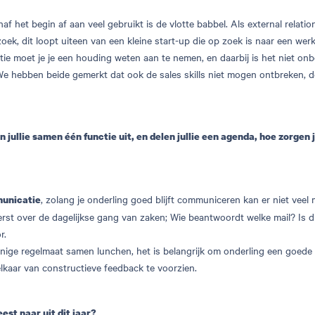
anaf het begin af aan veel gebruikt is de vlotte babbel. Als external relati
oek, dit loopt uiteen van een kleine start-up die op zoek is naar een we
tie moet je je een houding weten aan te nemen, en daarbij is het niet onbe
e hebben beide gemerkt dat ook de sales skills niet mogen ontbreken, d
 jullie samen één functie uit, en delen jullie een agenda, hoe zorgen j
, zolang je onderling goed blijft communiceren kan er niet veel
unicatie
eerst over de dagelijkse gang van zaken; Wie beantwoordt welke mail? Is d
r.
ige regelmaat samen lunchen, het is belangrijk om onderling een goede
elkaar van constructieve feedback te voorzien.
est naar uit dit jaar?