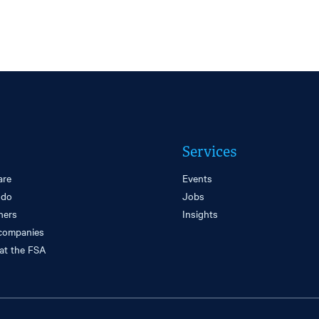
Services
are
Events
 do
Jobs
ners
Insights
companies
at the FSA