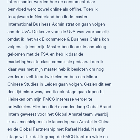
interessanter worden hoe de consument daar
beïnvloed werd zowel online als offline. Toen ik
terugkwam in Nederland ben ik de master
International Business Administration gaan volgen
aan de UvA. De keuze voor de UvA was voornamelijk
omdat ik het vak E-commerce & Business China kon
volgen. Tijdens mijn Master ben ik ook in aanraking
gekomen met de FSA en heb ik daar de
marketing/masterclass commissie gedaan. Toen ik
klaar was met mijn master heb ik besloten om nog
verder mezelf te ontwikkelen en ben een Minor
Chinese Studies in Leiden gaan volgen. Gezien dit een
deeltijd minor was, ben ik ook stage gaan lopen bij
Heineken om mijn FMCG interesse verder te
ontwikkelen. Hier ben ik 9 maanden lang Global Brand
Intern geweest voor het Global Amstel team, waarbij
ik o.a. meehielp met de lancering van Amstel in China
en de Global Partnership met Rafael Nadal. Na mijn
stage wist ik dat ik graag de FMCG kant op wilde en