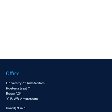
Office
University of Amsterdam
Roetersstraat 11
Room 1.34
1018 WB Amsterdam
board@fsa.nl