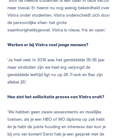
‘Voor de meeste studenten is een baan in deze sector
meer toeval. Er heerst nu nog weinig bekendheid over
Vistra onder studenten. Vistra onderscheidt zich door
de persoonlijke sfeer: het grote
saamhorigheidsgevoel. Vistra is nieuw, fris en open.’
Werken er bij Vistra veel jonge mensen?
‘Ja heel veel. In 2016 was het gemiddelde 35-36 jaar
maar sindsdien zijn we heel erg verjongd de
gemiddelde leeftijd ligt nu op 28. Frank en Bas zijn
allebei 26.’
Hoe ziet het sollicitatie proces van Vistra eruit?
‘We hebben geen zware assessments en moeilijke
toetsen, als je een HBO of WO diploma op zak hebt
én je hebt de juiste houding en interesse dan kun je
bij ons ver komen! Eerst heb je een gesprek met de